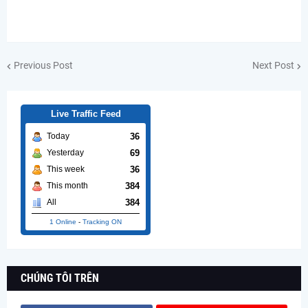
Previous Post
Next Post
Live Traffic Feed
36
Today
69
Yesterday
36
This week
384
This month
384
All
1 Online
-
Tracking ON
CHÚNG TÔI TRÊN