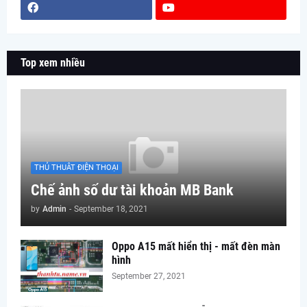
Top xem nhiều
THỦ THUÂT ĐIỆN THOẠI
Chế ảnh số dư tài khoản MB Bank
by
Admin
-
September 18, 2021
Oppo A15 mất hiển thị - mất đèn màn
hình
September 27, 2021