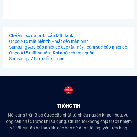
Chế ảnh số dư tài khoản MB Bank
Oppo A15 mất hiển thị - mất đèn màn hình
Samsung A30 báo nhiệt độ cao tắt máy - cắm sạc báo nhiệt độ
Oppo A15 mất nguồn - Rơi nước chạm nguồn
Samsung J7 Prime lỗi sạc pin
THÔNG TIN
Nội dung trên Blog được cập nhật từ nhiều nguồn khác nhau, vui
lòng cân nhắc trước khi sử dụng. Chúng tôi không chịu trách nhiệm
về bất cứ tổn hại nào khi các bạn sử dụng tài nguyên trên blog