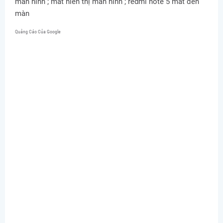
màn hình ; mất hiển thị màn hình ; redmi note 5 mất đèn
màn
Quảng Cáo Của Google