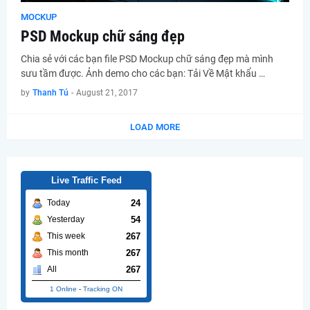
MOCKUP
PSD Mockup chữ sáng đẹp
Chia sẻ với các bạn file PSD Mockup chữ sáng đẹp mà mình
sưu tầm được. Ảnh demo cho các bạn: Tải Về Mật khẩu …
by
Thanh Tú
-
August 21, 2017
LOAD MORE
Live Traffic Feed
24
Today
54
Yesterday
267
This week
267
This month
267
All
1 Online
-
Tracking ON