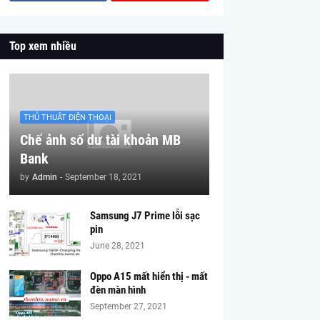
Top xem nhiều
THỦ THUÂT ĐIỆN THOẠI
Chế ảnh số dư tài khoản MB
Bank
by
Admin
-
September 18, 2021
Samsung J7 Prime lỗi sạc
pin
June 28, 2021
Oppo A15 mất hiển thị - mất
đèn màn hình
September 27, 2021