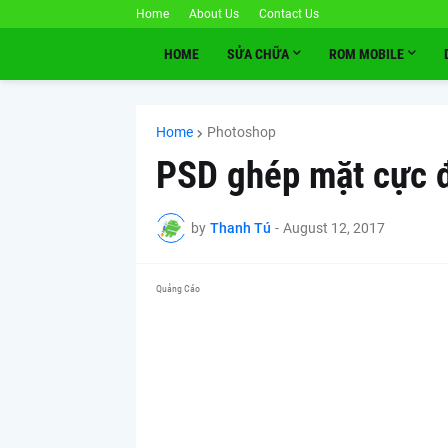
Home
About Us
Contact Us
HOME
SỬA CHỮA
ROM MOBILE
Home
Photoshop
PSD ghép mặt cực đ
by
Thanh Tú
-
August 12, 2017
Quảng Cáo