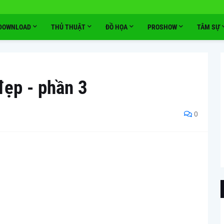
DOWNLOAD
THỦ THUẬT
ĐỒ HỌA
PROSHOW
TÂM SỰ
ẹp - phần 3
0