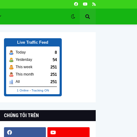
Live Traffic Feed
8
Today
54
Yesterday
251
This week
251
This month
251
All
1 Online
-
Tracking ON
CHÚNG TÔI TRÊN