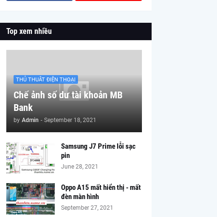
Top xem nhiều
THỦ THUÂT ĐIỆN THOẠI
Chế ảnh số dư tài khoản MB
Bank
by
Admin
-
September 18, 2021
Samsung J7 Prime lỗi sạc
pin
June 28, 2021
Oppo A15 mất hiển thị - mất
đèn màn hình
September 27, 2021