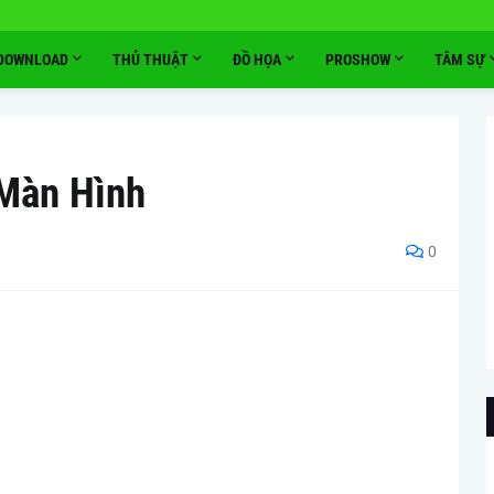
DOWNLOAD
THỦ THUẬT
ĐỒ HỌA
PROSHOW
TÂM SỰ
Màn Hình
0