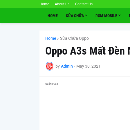
Home
About Us
Contact Us
HOME
SỬA CHỮA
ROM MOBILE
Home
Sửa Chữa Oppo
Oppo A3s Mất Đèn 
by
Admin
-
May 30, 2021
Quảng Cáo