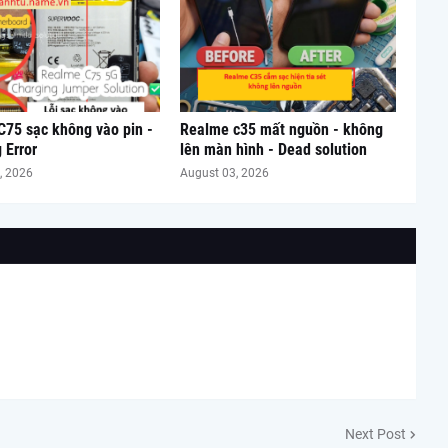
75 sạc không vào pin -
Realme c35 mất nguồn - không
 Error
lên màn hình - Dead solution
, 2026
August 03, 2026
Next Post