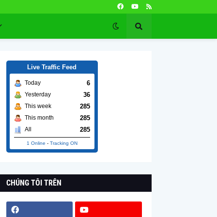
Live Traffic Feed
6
Today
36
Yesterday
285
This week
285
This month
285
All
1 Online
-
Tracking ON
CHÚNG TÔI TRÊN