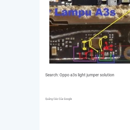
Search: Oppo a3s light jumper solution
Quảng Cáo Của Google