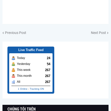
Previous Post
Next Post
Live Traffic Feed
24
Today
54
Yesterday
267
This week
267
This month
267
All
1 Online
-
Tracking ON
CHÚNG TÔI TRÊN