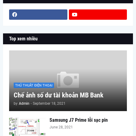
Top xem nhiều
THỦ THUÂT ĐIỆN THOẠI
Chế ảnh số dư tài khoản MB Bank
by
Admin
-
September 18, 2021
Samsung J7 Prime lỗi sạc pin
June 28, 2021