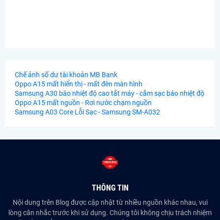
Chế ảnh số dư tài khoản MB Bank
Oppo A15 mất hiển thị - mất đèn màn hình
Samsung A30 báo nhiệt độ cao tắt máy - cắm sạc báo nhiệt độ
Oppo A15 mất nguồn - Rơi nước chạm nguồn
Samsung A03 Core Lỗi Sạc - Samsung SM-A032
THÔNG TIN
Nội dung trên Blog được cập nhật từ nhiều nguồn khác nhau, vui
lòng cân nhắc trước khi sử dụng. Chúng tôi không chịu trách nhiệm