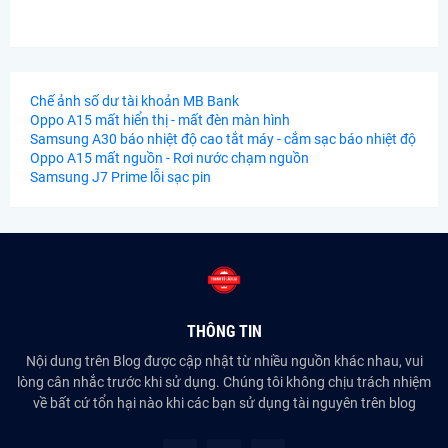
Chế ảnh số dư tài khoản MB Bank
Oppo A15 mất hiển thị - mất đèn màn hình
Samsung A30 báo nhiệt độ cao tắt máy - cắm sạc báo nhiệt độ
Oppo A15 mất nguồn - Rơi nước chạm nguồn
Samsung J7 Prime lỗi sạc pin
THÔNG TIN
Nội dung trên Blog được cập nhật từ nhiều nguồn khác nhau, vui
lòng cân nhắc trước khi sử dụng. Chúng tôi không chịu trách nhiệm
về bất cứ tổn hại nào khi các bạn sử dụng tài nguyên trên blog