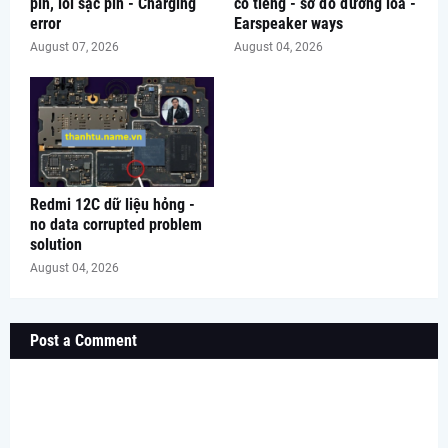
pin, lỗi sạc pin - Charging
có tiếng - sơ đồ đường loa -
error
Earspeaker ways
August 07, 2026
August 04, 2026
Redmi 12C dữ liệu hỏng -
no data corrupted problem
solution
August 04, 2026
Post a Comment