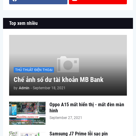
Top xem nhiều
THỦ THUÂT ĐIỆN THOẠI
Chế ảnh số dư tài khoản MB Bank
by
Admin
-
September 18, 2021
Oppo A15 mất hiển thị - mất đèn màn
hình
September 27, 2021
Samsung J7 Prime lỗi sạc pin