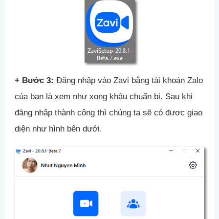
+ Bước 3:
Đăng nhập vào Zavi bằng tài khoản Zalo
của bạn là xem như xong khâu chuẩn bị. Sau khi
đăng nhập thành công thì chúng ta sẽ có được giao
diện như hình bên dưới.