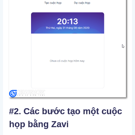
#2. Các bước tạo một cuộc
họp bằng Zavi