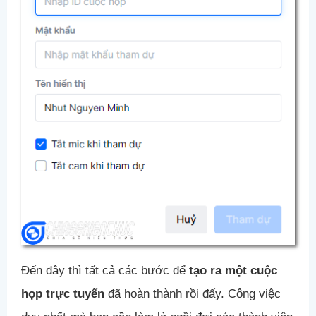
Đến đây thì tất cả các bước để
tạo ra một cuộc
họp trực tuyến
đã hoàn thành rồi đấy. Công việc