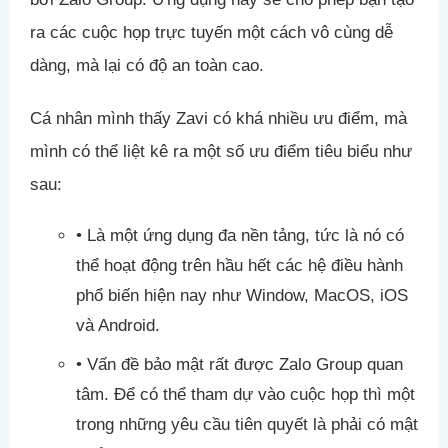
ra các cuộc họp trực tuyến một cách vô cùng dễ
dàng, mà lại có độ an toàn cao.
Cá nhân mình thấy Zavi có khá nhiều ưu điểm, mà
mình có thể liệt kê ra một số ưu điểm tiêu biểu như
sau:
Là một ứng dụng đa nền tảng, tức là nó có
thể hoạt động trên hầu hết các hệ điều hành
phổ biến hiện nay như Window, MacOS, iOS
và Android.
Vấn đề bảo mật rất được Zalo Group quan
tâm. Để có thể tham dự vào cuộc họp thì một
trong những yêu cầu tiên quyết là phải có mật