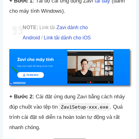
+ Bước 1:
Tải bộ cài ứng dụng Zavi
tại đây
(dành
cho máy tính Windows).
NOTE:
Link tải
Zavi dành cho
Android
/
Link tải dành cho iOS
+ Bước 2:
Cài đặt ứng dụng Zavi bằng cách nháy
đúp chuột vào tệp tin
. Quá
ZaviSetup-xxx.exe
trình cài đặt sẽ diễn ra hoàn toàn tự động và rất
nhanh chóng.