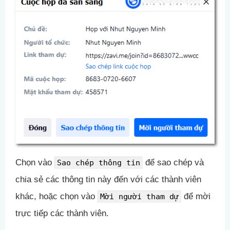
Chọn vào
để sao chép và
Sao chép thông tin
chia sẻ các thông tin này đến với các thành viên
khác, hoặc chọn vào
để mời
Mời người tham dự
trực tiếp các thành viên.