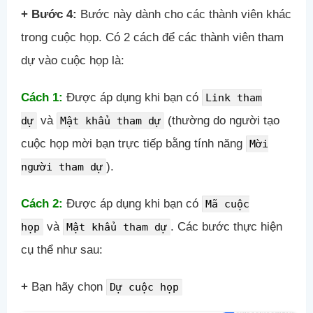
+ Bước 4:
Bước này dành cho các thành viên khác
trong cuộc họp. Có 2 cách để các thành viên tham
dự vào cuộc họp là:
Cách 1:
Được áp dụng khi bạn có
Link tham
và
(thường do người tạo
dự
Mật khẩu tham dự
cuộc họp mời bạn trực tiếp bằng tính năng
Mời
).
người tham dự
Cách 2:
Được áp dụng khi bạn có
Mã cuộc
và
. Các bước thực hiện
họp
Mật khẩu tham dự
cụ thể như sau:
+
Bạn hãy chọn
Dự cuộc họp