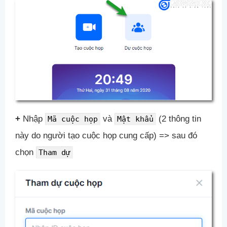
+
Nhập
và
(2 thông tin
Mã cuộc họp
Mật khẩu
này do người tạo cuộc họp cung cấp) => sau đó
chọn
Tham dự