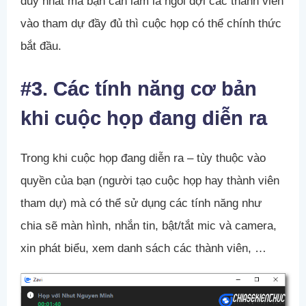
duy nhất mà bạn cần làm là ngồi đợi các thành viên
vào tham dự đầy đủ thì cuộc họp có thể chính thức
bắt đầu.
#3. Các tính năng cơ bản
khi cuộc họp đang diễn ra
Trong khi cuộc họp đang diễn ra – tùy thuộc vào
quyền của bạn (người tạo cuộc họp hay thành viên
tham dự) mà có thể sử dụng các tính năng như
chia sẽ màn hình, nhắn tin, bật/tắt mic và camera,
xin phát biểu, xem danh sách các thành viên, …