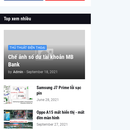
Top xem nhiều
THỦ THUÂT ĐIỆN THOẠI
Chế ảnh số dư tài khoản MB
Bank
by
Admin
-
September 18, 2021
Samsung J7 Prime lỗi sạc
pin
June 28, 2021
Oppo A15 mất hiển thị - mất
đèn màn hình
September 27, 2021