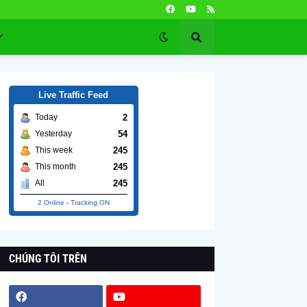
Live Traffic Feed
2
Today
54
Yesterday
245
This week
245
This month
245
All
2 Online
-
Tracking ON
CHÚNG TÔI TRÊN