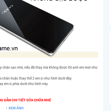
ay chân sạc nhé, nếu đã thay mà không được thì anh em test như
 chân hoặc thay thế 2 em ic như hình dưới đây.
y em ic phía dưới như hình này.
NG DẪN CHI TIẾT SỬA CHỮA NHÉ
XEM ẢNH