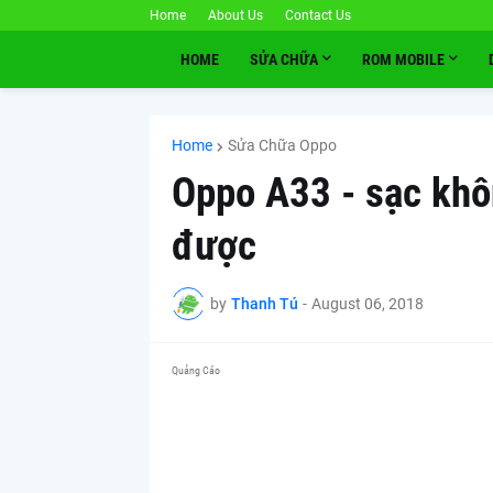
Home
About Us
Contact Us
HOME
SỬA CHỮA
ROM MOBILE
Home
Sửa Chữa Oppo
Oppo A33 - sạc khô
được
by
Thanh Tú
-
August 06, 2018
Quảng Cáo