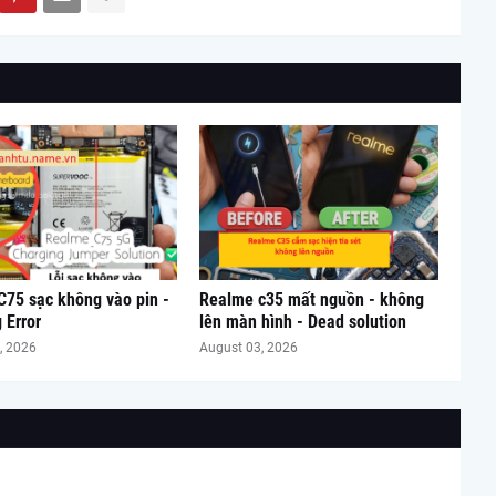
75 sạc không vào pin -
Realme c35 mất nguồn - không
 Error
lên màn hình - Dead solution
, 2026
August 03, 2026