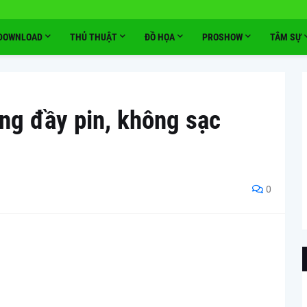
DOWNLOAD
THỦ THUẬT
ĐỒ HỌA
PROSHOW
TÂM SỰ
ng đầy pin, không sạc
0