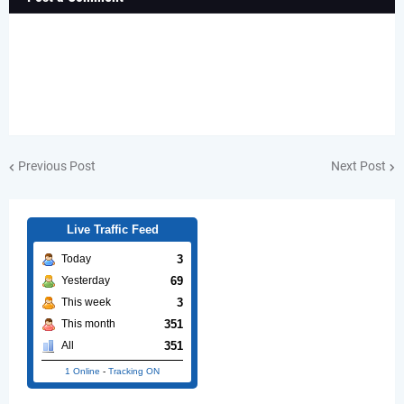
Previous Post
Next Post
Live Traffic Feed
3
Today
69
Yesterday
3
This week
351
This month
351
All
1 Online
-
Tracking ON