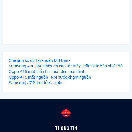
Chế ảnh số dư tài khoản MB Bank
Samsung A30 báo nhiệt độ cao tắt máy - cắm sạc báo nhiệt độ
Oppo A15 mất hiển thị - mất đèn màn hình
Oppo A15 mất nguồn - Rơi nước chạm nguồn
Samsung J7 Prime lỗi sạc pin
THÔNG TIN