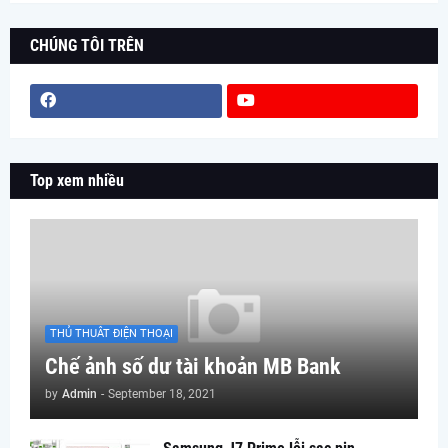
CHÚNG TÔI TRÊN
Top xem nhiều
THỦ THUÂT ĐIỆN THOẠI
Chế ảnh số dư tài khoản MB Bank
by
Admin
-
September 18, 2021