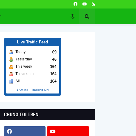
Live Traffic Feed
69
Today
46
Yesterday
164
This week
164
This month
164
All
1 Online
-
Tracking ON
CHÚNG TÔI TRÊN