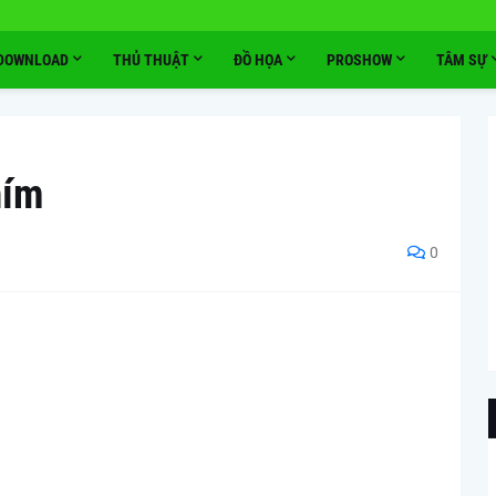
DOWNLOAD
THỦ THUẬT
ĐỒ HỌA
PROSHOW
TÂM SỰ
hím
0