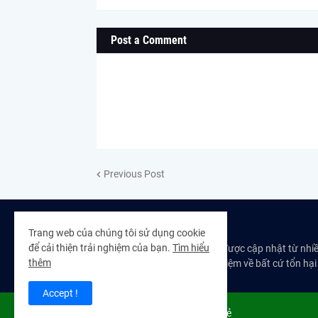
Post a Comment
Previous Post
THÔNG TIN
Trang web của chúng tôi sử dụng cookie
để cải thiện trải nghiệm của bạn.
Tìm hiểu
Nội dung trên Blog được cập nhật từ nhi
thêm
không chịu trách nhiệm về bất cứ tổn hại
Accept !
Copyright ©
2026
Blog Chia Sẻ