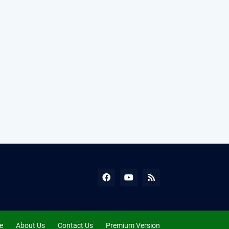
e
About Us
Contact Us
Premium Version