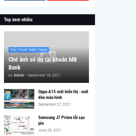
Top xem nhiều
THỦ THUÂT ĐIỆN THOẠI
Chế ảnh số dư tài khoản MB
Bank
by
Admin
-
September 18, 2021
Oppo A15 mất hiển thị - mất
đèn màn hình
September 27, 2021
Samsung J7 Prime lỗi sạc
pin
June 28, 2021