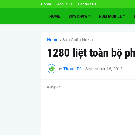
Home
About Us
Contact Us
HOME
SỬA CHỮA
ROM MOBILE
Home
Sửa Chữa Nokia
1280 liệt toàn bộ p
by
Thanh Tú
-
September 16, 2015
Quảng Cáo