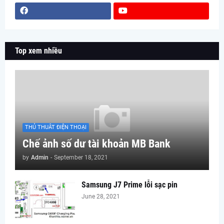
Top xem nhiều
THỦ THUÂT ĐIỆN THOẠI
Chế ảnh số dư tài khoản MB Bank
by
Admin
-
September 18, 2021
Samsung J7 Prime lỗi sạc pin
June 28, 2021