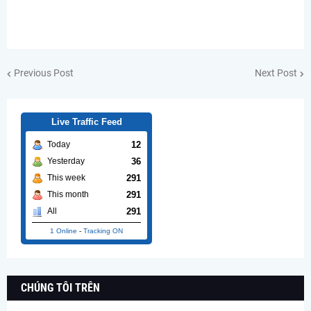
Previous Post
Next Post
Live Traffic Feed
12
Today
36
Yesterday
291
This week
291
This month
291
All
1 Online
-
Tracking ON
CHÚNG TÔI TRÊN