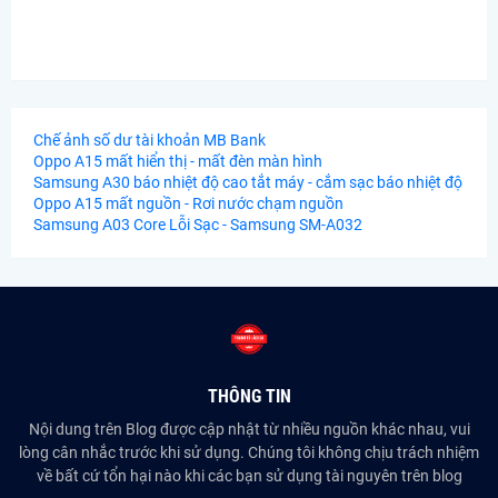
Chế ảnh số dư tài khoản MB Bank
Oppo A15 mất hiển thị - mất đèn màn hình
Samsung A30 báo nhiệt độ cao tắt máy - cắm sạc báo nhiệt độ
Oppo A15 mất nguồn - Rơi nước chạm nguồn
Samsung A03 Core Lỗi Sạc - Samsung SM-A032
THÔNG TIN
Nội dung trên Blog được cập nhật từ nhiều nguồn khác nhau, vui
lòng cân nhắc trước khi sử dụng. Chúng tôi không chịu trách nhiệm
về bất cứ tổn hại nào khi các bạn sử dụng tài nguyên trên blog