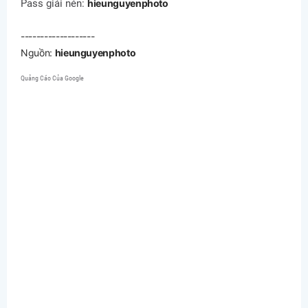
Pass giải nén:
hieunguyenphoto
-------------------
Nguồn:
hieunguyenphoto
Quảng Cáo Của Google