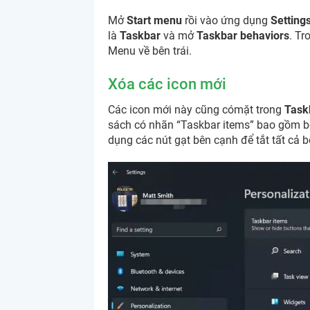
Mở
Start menu
rồi vào ứng dụng
Setting
là
Taskbar
và mở
Taskbar behaviors
. T
Menu về bên trái.
Xóa các icon mới
Các icon mới này cũng cómặt trong
Task
sách có nhãn “Taskbar items” bao gồm b
dụng các nút gạt bên cạnh để tắt tất cả b