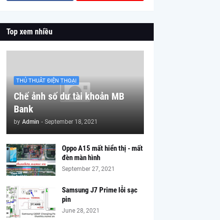
Top xem nhiều
THỦ THUÂT ĐIỆN THOẠI
Chế ảnh số dư tài khoản MB
Bank
by
Admin
-
September 18, 2021
Oppo A15 mất hiển thị - mất
đèn màn hình
September 27, 2021
Samsung J7 Prime lỗi sạc
pin
June 28, 2021