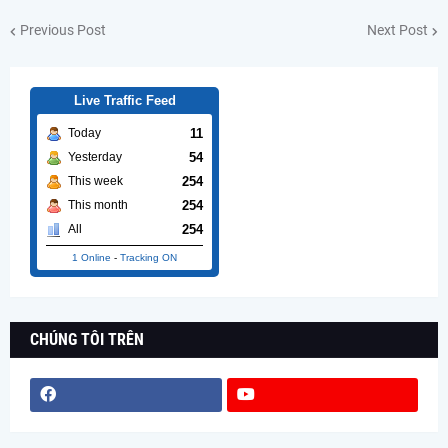
Previous Post
Next Post
Live Traffic Feed
11
Today
54
Yesterday
254
This week
254
This month
254
All
1 Online
-
Tracking ON
CHÚNG TÔI TRÊN