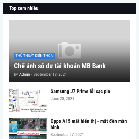
Top xem nhiều
THỦ THUÂT ĐIỆN THOẠI
Chế ảnh số dư tài khoản MB Bank
by
Admin
-
September 18, 2021
Samsung J7 Prime lỗi sạc pin
June 28, 2021
Oppo A15 mất hiển thị - mất đèn màn
hình
September 27, 2021