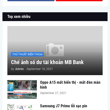
Top xem nhiều
THỦ THUÂT ĐIỆN THOẠI
Chế ảnh số dư tài khoản MB Bank
by
Admin
-
September 18, 2021
Oppo A15 mất hiển thị - mất đèn màn
hình
September 27, 2021
Samsung J7 Prime lỗi sạc pin