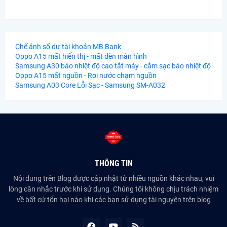
Chế ảnh số dư tài khoản MB Bank
Oppo A15 mất hiển thị - mất đèn màn hình
Samsung A30 báo nhiệt độ cao tắt máy - cắm sạc báo nhiệt độ
Oppo A15 mất nguồn - Rơi nước chạm nguồn
Samsung A03 Core Lỗi Sạc - Samsung SM-A032
THÔNG TIN
Nội dung trên Blog được cập nhật từ nhiều nguồn khác nhau, vui
lòng cân nhắc trước khi sử dụng. Chúng tôi không chịu trách nhiệm
về bất cứ tổn hại nào khi các bạn sử dụng tài nguyên trên blog