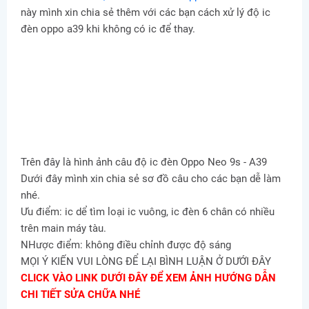
này mình xin chia sẻ thêm với các bạn cách xử lý độ ic
đèn oppo a39 khi không có ic để thay.
Trên đây là hình ảnh câu độ ic đèn Oppo Neo 9s - A39
Dưới đây mình xin chia sẻ sơ đồ câu cho các bạn dễ làm
nhé.
Ưu điểm: ic dể tìm loại ic vuông, ic đèn 6 chân có nhiều
trên main máy tàu.
NHược điểm: không điều chỉnh được độ sáng
MỌI Ý KIẾN VUI LÒNG ĐỂ LẠI BÌNH LUẬN Ở DƯỚI ĐÂY
CLICK VÀO LINK DƯỚI ĐÂY ĐỂ XEM ẢNH HƯỚNG DẪN
CHI TIẾT SỬA CHỮA NHÉ