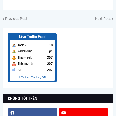
Previous Post
Next Post
Live Traffic Feed
18
Today
94
Yesterday
207
This week
207
This month
207
All
1 Online
-
Tracking ON
CHÚNG TÔI TRÊN