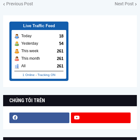
Previous Post
Next Post
Live Traffic Feed
18
Today
54
Yesterday
261
This week
261
This month
261
All
1 Online
-
Tracking ON
CHÚNG TÔI TRÊN