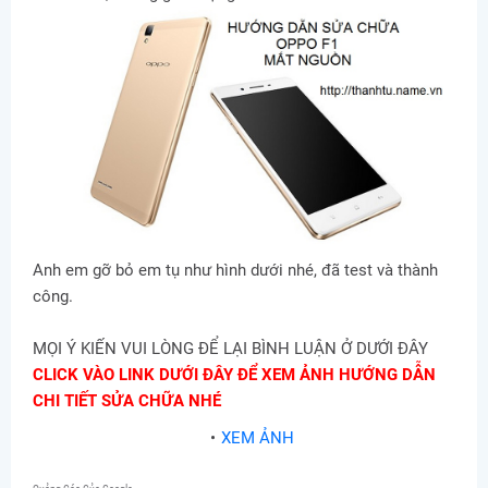
Anh em gỡ bỏ em tụ như hình dưới nhé, đã test và thành
công.
MỌI Ý KIẾN VUI LÒNG ĐỂ LẠI BÌNH LUẬN Ở DƯỚI ĐÂY
CLICK VÀO LINK DƯỚI ĐÂY ĐỂ XEM ẢNH HƯỚNG DẪN
CHI TIẾT SỬA CHỮA NHÉ
XEM ẢNH