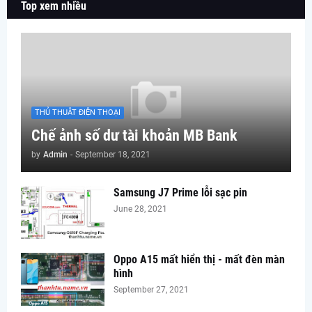
Top xem nhiều
THỦ THUÂT ĐIỆN THOẠI
Chế ảnh số dư tài khoản MB Bank
by
Admin
-
September 18, 2021
Samsung J7 Prime lỗi sạc pin
June 28, 2021
Oppo A15 mất hiển thị - mất đèn màn
hình
September 27, 2021