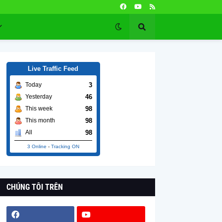
Live Traffic Feed
3
Today
46
Yesterday
98
This week
98
This month
98
All
3 Online
-
Tracking ON
CHÚNG TÔI TRÊN