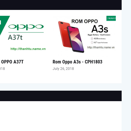
 OPPO A37T
Rom Oppo A3s - CPH1803
018
July 26, 2018