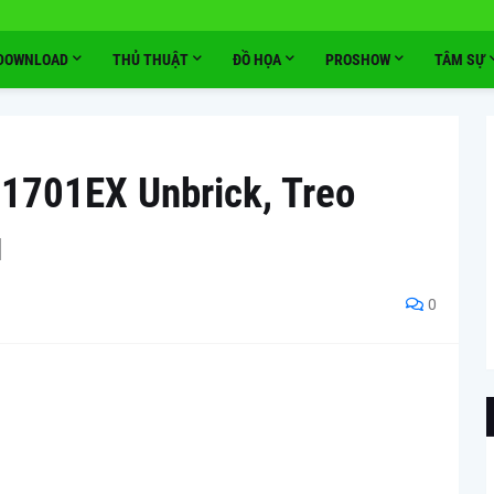
DOWNLOAD
THỦ THUẬT
ĐỒ HỌA
PROSHOW
TÂM SỰ
701EX Unbrick, Treo
u
0