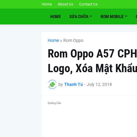
Home
About Us
Contact Us
HOME
SỬA CHỮA
ROM MOBILE
Home
Rom Oppo
Rom Oppo A57 CPH1
Logo, Xóa Mật Khẩ
by
Thanh Tú
-
July 12, 2018
Quảng Cáo