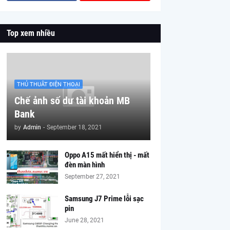
Top xem nhiều
THỦ THUÂT ĐIỆN THOẠI
Chế ảnh số dư tài khoản MB
Bank
by
Admin
-
September 18, 2021
Oppo A15 mất hiển thị - mất
đèn màn hình
September 27, 2021
Samsung J7 Prime lỗi sạc
pin
June 28, 2021