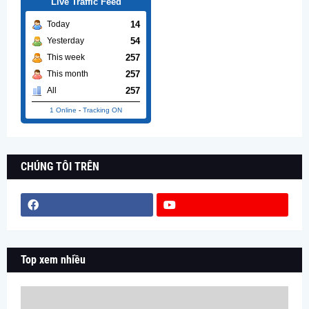
Live Traffic Feed
14
Today
54
Yesterday
257
This week
257
This month
257
All
1 Online
-
Tracking ON
CHÚNG TÔI TRÊN
Top xem nhiều