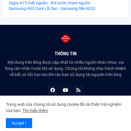
Oppo A15 mất nguồn - Rơi nước chạm nguồn
Samsung A03 Core Lỗi Sạc - Samsung SM-A032
THÔNG TIN
Nội dung trên Blog được cập nhật từ nhiều nguồn khác nhau, vui
lòng cân nhắc trước khi sử dụng. Chúng tôi không chịu trách nhiệm
về bất cứ tổn hại nào khi các bạn sử dụng tài nguyên trên blog
Trang web của chúng tôi sử dụng cookie để cải thiện trải nghiệm
của bạn.
Tìm hiểu thêm
Copyright ©
2026
Blog Chia Sẻ
Accept !
Home
About Us
Contact Us
Premium Version