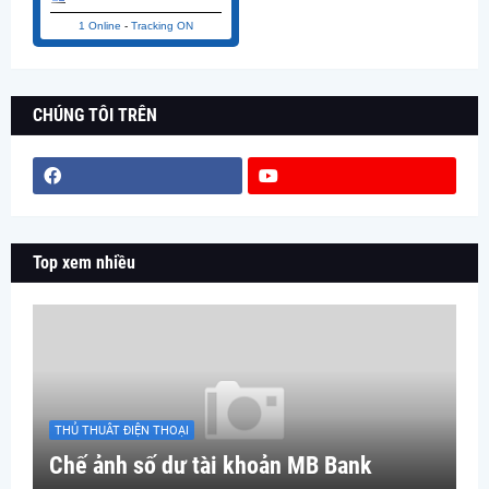
1 Online
-
Tracking ON
CHÚNG TÔI TRÊN
Top xem nhiều
THỦ THUÂT ĐIỆN THOẠI
Chế ảnh số dư tài khoản MB Bank