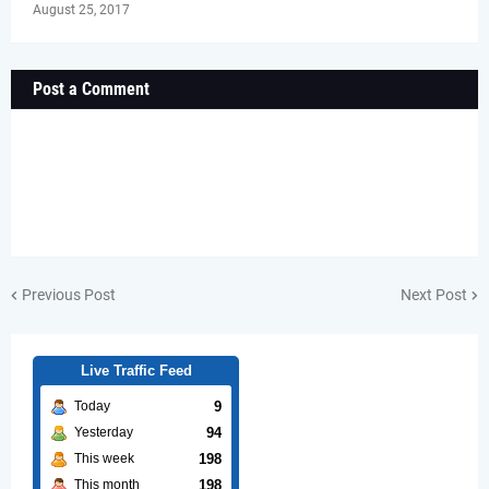
August 25, 2017
Post a Comment
Previous Post
Next Post
Live Traffic Feed
9
Today
94
Yesterday
198
This week
198
This month