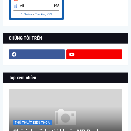
198
All
1 Online
-
Tracking ON
CHÚNG TÔI TRÊN
Top xem nhiều
THỦ THUÂT ĐIỆN THOẠI