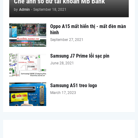
Chế ảnh số dư tài khoản MB Bank
by
Admin
-
September 18, 2021
Oppo A15 mất hiển thị - mất đèn màn
hình
September 27, 2021
Samsung J7 Prime lỗi sạc pin
June 28, 2021
Samsung A51 treo logo
March 17, 2023