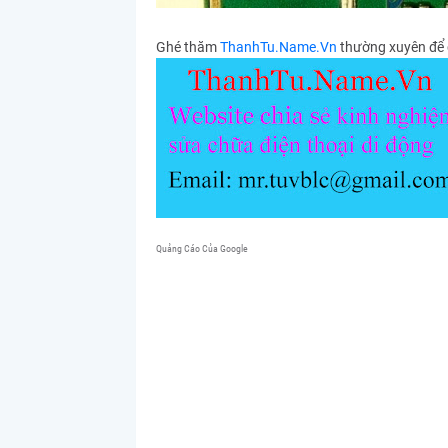
Ghé thăm
ThanhTu.Name.Vn
thường xuyên để 
Quảng Cáo Của Google