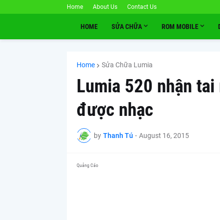
Home
About Us
Contact Us
HOME
SỬA CHỮA
ROM MOBILE
Home
Sửa Chữa Lumia
Lumia 520 nhận tai
được nhạc
by
Thanh Tú
-
August 16, 2015
Quảng Cáo