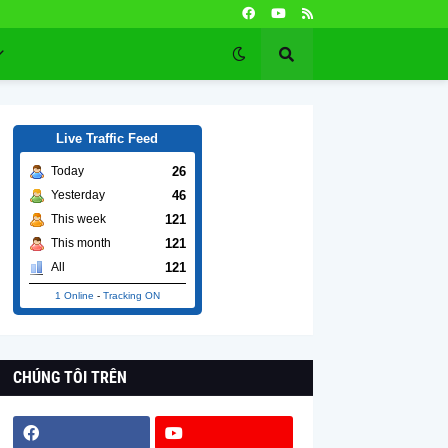
Live Traffic Feed
26
Today
46
Yesterday
121
This week
121
This month
121
All
1 Online
-
Tracking ON
CHÚNG TÔI TRÊN