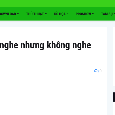
DOWNLOAD
THỦ THUẬT
ĐỒ HỌA
PROSHOW
TÂM SỰ
 nghe nhưng không nghe
0